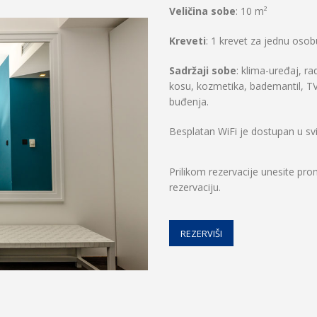
Veličina sobe
: 10 m²
Kreveti
: 1 krevet za jednu osob
Sadržaji sobe
: klima-uređaj, ra
kosu, kozmetika, bademantil, TV s
buđenja.
Besplatan WiFi je dostupan u s
Prilikom rezervacije unesite p
rezervaciju.
REZERVIŠI