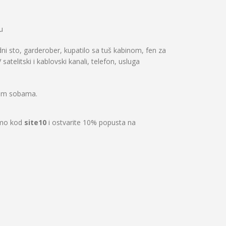
u
dni sto, garderober, kupatilo sa tuš kabinom, fen za
atelitski i kablovski kanali, telefon, usluga
vim sobama.
romo kod
site10
i ostvarite 10% popusta na